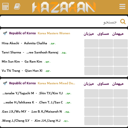
Republic of Korea
میزبان
مساوی
میهمان
Korea Masters Women
...
...
...
Hina Akechi
-
Ashmita Chaliha
۰۶:۳۰
...
...
...
Tanvi Sharma
-
Rakshitha Sree Santhosh Ramraj
۰۶:۵۰
...
...
...
Min Sun Kim
-
Ga Ram Kim
۰۷:۲۰
...
...
...
Vu Thi Trang
-
Qian Han XI
۰۷:۳۰
Republic of Korea
میزبان
مساوی
میهمان
Korea Masters Mixed Doubles
...
...
...
Watanabe Y./Taguchi M.
-
Shin T.Y./Kim Y.J.
۰۶:۳۰
...
...
...
Kawabe H./Ishikawa K.
-
Chen T. J./San C.
۰۶:۴۰
...
...
...
Gao J.X./Wu M.Y.
-
Loo B. K./Maisarah N.
۰۶:۵۰
...
...
...
Wong J./Cheng S.Y.
-
Kim J.H./Jang H.J.
۰۷:۱۰