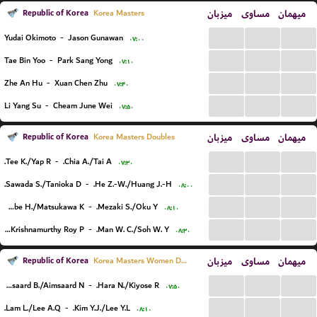
Republic of Korea
میزبان
مساوی
میهمان
Korea Masters
...
...
...
Yudai Okimoto
-
Jason Gunawan
۰۷:۰۰
...
...
...
Tae Bin Yoo
-
Park Sang Yong
۰۷:۱۰
...
...
...
Zhe An Hu
-
Xuan Chen Zhu
۰۷:۴۰
...
...
...
Li Yang Su
-
Cheam June Wei
۰۷:۵۰
Republic of Korea
میزبان
مساوی
میهمان
Korea Masters Doubles
...
...
...
Tee K./Yap R.
-
Chia A./Tai A.
۰۷:۳۰
...
...
...
Sawada S./Tanioka D.
-
He Z.-W./Huang J.-H.
۰۸:۰۰
...
...
...
Kawabe H./Matsukawa K.
-
Mezaki S./Oku Y.
۰۸:۱۰
...
...
...
Garaga P./Krishnamurthy Roy P.
-
Man W. C./Soh W. Y.
۰۸:۳۰
Republic of Korea
میزبان
مساوی
میهمان
Korea Masters Women Doubles
...
...
...
Aimsaard B./Aimsaard N.
-
Hara N./Kiyose R.
۰۷:۵۰
...
...
...
Lam L./Lee A.Q.
-
Kim Y.J./Lee Y.L.
۰۸:۱۰